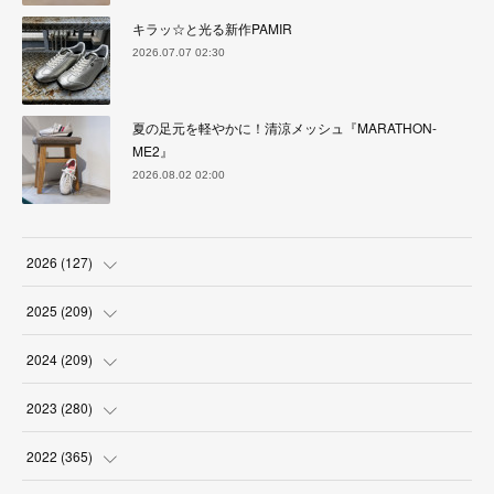
キラッ☆と光る新作PAMIR
2026.07.07 02:30
夏の足元を軽やかに！清涼メッシュ『MARATHON-
ME2』
2026.08.02 02:00
2026
(
127
)
(
5
)
2025
(
209
)
(
17
)
(
18
)
2024
(
209
)
(
17
)
(
17
)
(
19
)
2023
(
280
)
(
19
)
(
18
)
(
18
)
(
19
)
2022
(
365
)