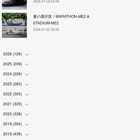
2026.07.19 02:00
夏の選択肢！MARATHON-ME2 &
STADIUM-ME2
2026.07.02 02:00
2026
(
126
)
2025
(
209
(
4
)
)
(
17
)
2024
(
209
(
18
)
)
(
17
)
(
17
)
2023
(
280
(
19
)
)
(
19
)
(
18
)
(
18
)
2022
(
365
(
19
)
)
(
17
)
(
17
)
(
17
)
(
17
)
2021
(
320
(
31
)
)
(
18
)
(
18
)
(
16
)
(
18
)
(
30
)
2020
(
338
(
24
)
)
(
16
)
(
18
)
(
18
)
(
17
)
(
30
)
(
24
)
2019
(
394
(
25
)
)
(
18
)
(
18
)
(
17
)
(
18
)
(
30
)
(
29
)
(
26
)
2018
(
436
(
29
)
)