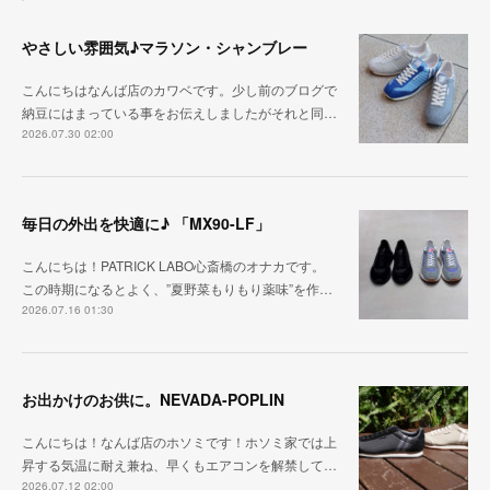
やさしい雰囲気♪マラソン・シャンブレー
こんにちはなんば店のカワベです。少し前のブログで
納豆にはまっている事をお伝えしましたがそれと同…
2026.07.30 02:00
毎日の外出を快適に♪ 「MX90-LF」
こんにちは！PATRICK LABO心斎橋のオナカです。
この時期になるとよく、”夏野菜もりもり薬味”を作…
2026.07.16 01:30
お出かけのお供に。NEVADA-POPLIN
こんにちは！なんば店のホソミです！ホソミ家では上
昇する気温に耐え兼ね、早くもエアコンを解禁して…
2026.07.12 02:00