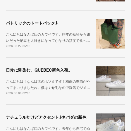
パトリックのトートバック♪
こんにちはなんば店のカワベです。昨年の秋頃から嫌
いだった納豆を大好きになってかなりの頻度で食べ…
2026.06.27 05:30
日常に馴染む。QUEBEC新色入荷。
こんにちは！なんば店のホソミです！梅雨の季節がや
ってまいりましたね。僕はくせ毛なので湿気でジメ…
2026.06.08 02:00
ナチュラルだけどアクセント♪ネバダの新色
こんにちはなんば店のカワベです。去年から自宅でぬ