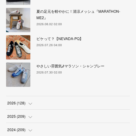
夏の足元を軽やかに！清涼メッシュ『MARATHON-
ME2』
2026.08.02 02:00
ピケって？【NEVADA-PQ】
2026.07.26 04:00
やさしい雰囲気♪マラソン・シャンブレー
2026.07.30 02:00
2026
(
128
)
(
6
)
2025
(
209
)
(
17
)
(
18
)
2024
(
209
)