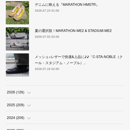
デニムに映える『MARATHON HMSTR』
2026.07.23 01:00
夏の選択肢！MARATHON-ME2 & STADIUM-ME2
2026.07.02 02:00
メッシュ×レザーで快適&上品に♪♪「C-STA-NOBLE（ク
ール・スタジアム・ノーブル）」
2026.07.19 02:00
2026
(
126
)
(
4
)
2025
(
209
)
(
17
)
(
18
)
2024
(
209
)
(
17
)
(
17
)
(
19
)