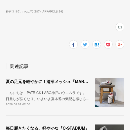
神戸
(
1165
)
ハセガワ
(
287
)
APPAREL
(
129
)
関連記事
夏の足元を軽やかに！清涼メッシュ『MARATHON-ME2』
こんにちは！PATRICK LABO神戸のウエムラです。
日差しが強くなり、いよいよ夏本番の気配を感じる…
2026.08.02 02:00
毎日履きたくなる、軽やかな『C-STADIUM』