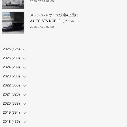
2026.07.02 02:00
メッシュ×レザーで快適&上品に
♪♪「C-STA-NOBLE（クール・ス…
2026.07.19 02:00
2026
(
126
)
2025
(
209
(
4
)
)
(
17
)
2024
(
209
(
18
)
)
(
17
)
(
17
)
2023
(
280
(
19
)
)
(
19
)
(
18
)
(
18
)
2022
(
365
(
19
)
)
(
17
)
(
17
)
(
17
)
(
17
)
2021
(
320
(
31
)
)
(
18
)
(
18
)
(
16
)
(
18
)
(
30
)
2020
(
338
(
24
)
)
(
16
)
(
18
)
(
18
)
(
17
)
(
30
)
(
24
)
2019
(
394
(
25
)
)
(
18
)
(
18
)
(
17
)
(
18
)
(
30
)
(
29
)
(
26
)
2018
(
436
(
29
)
)