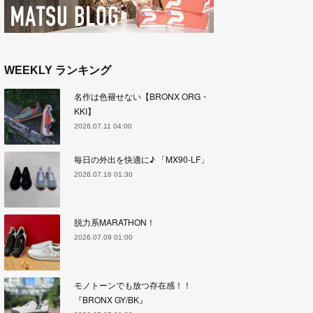
WEEKLY ランキング
名作は色褪せない【BRONX ORG・
KKI】
2026.07.11 04:00
毎日の外出を快適に♪ 「MX90-LF」
2026.07.16 01:30
脱力系MARATHON！
2026.07.09 01:00
モノトーンでも放つ存在感！！
『BRONX GY/BK』