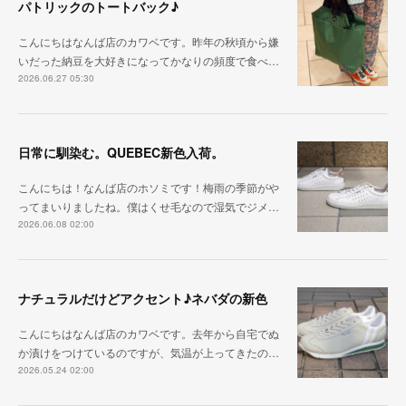
パトリックのトートバック♪
こんにちはなんば店のカワベです。昨年の秋頃から嫌
いだった納豆を大好きになってかなりの頻度で食べ…
2026.06.27 05:30
日常に馴染む。QUEBEC新色入荷。
こんにちは！なんば店のホソミです！梅雨の季節がや
ってまいりましたね。僕はくせ毛なので湿気でジメ…
2026.06.08 02:00
ナチュラルだけどアクセント♪ネバダの新色
こんにちはなんば店のカワベです。去年から自宅でぬ
か漬けをつけているのですが、気温が上ってきたの…
2026.05.24 02:00