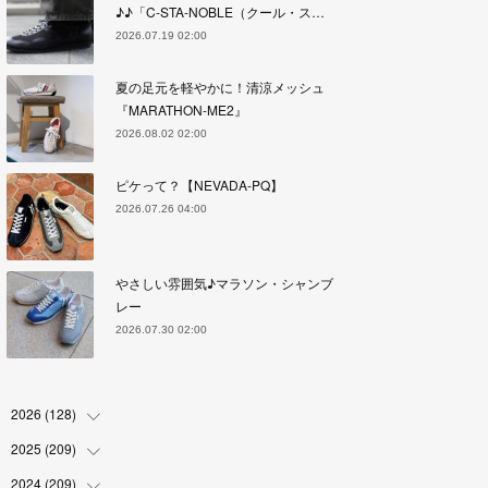
♪♪「C-STA-NOBLE（クール・ス…
2026.07.19 02:00
夏の足元を軽やかに！清涼メッシュ
『MARATHON-ME2』
2026.08.02 02:00
ピケって？【NEVADA-PQ】
2026.07.26 04:00
やさしい雰囲気♪マラソン・シャンブ
レー
2026.07.30 02:00
2026
(
128
)
2025
(
209
(
6
)
)
(
17
)
2024
(
209
(
18
)
)