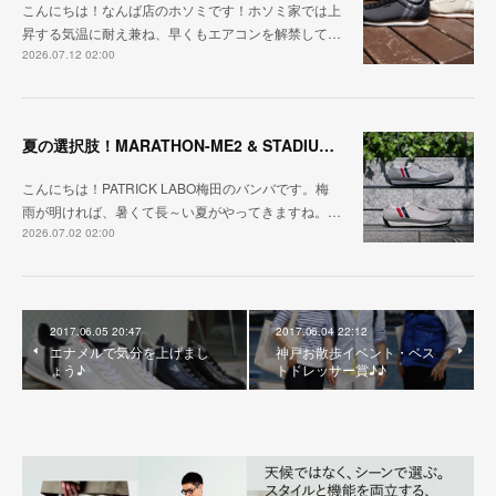
こんにちは！なんば店のホソミです！ホソミ家では上
昇する気温に耐え兼ね、早くもエアコンを解禁して…
2026.07.12 02:00
夏の選択肢！MARATHON-ME2 & STADIUM-ME2
こんにちは！PATRICK LABO梅田のバンバです。梅
雨が明ければ、暑くて長～い夏がやってきますね。…
2026.07.02 02:00
2017.06.05 20:47
2017.06.04 22:12
エナメルで気分を上げまし
神戸お散歩イベント・ベス
ょう♪
トドレッサー賞♪♪