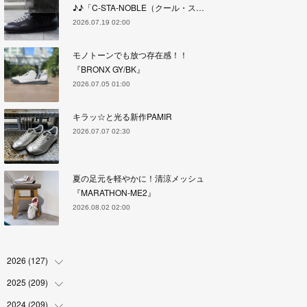
♪♪「C-STA-NOBLE（クール・ス…
2026.07.19 02:00
モノトーンでも放つ存在感！！
『BRONX GY/BK』
2026.07.05 01:00
キラッ☆と光る新作PAMIR
2026.07.07 02:30
夏の足元を軽やかに！清涼メッシュ
『MARATHON-ME2』
2026.08.02 02:00
2026
(
127
)
2025
(
209
(
5
)
)
(
17
)
2024
(
209
(
18
)
)