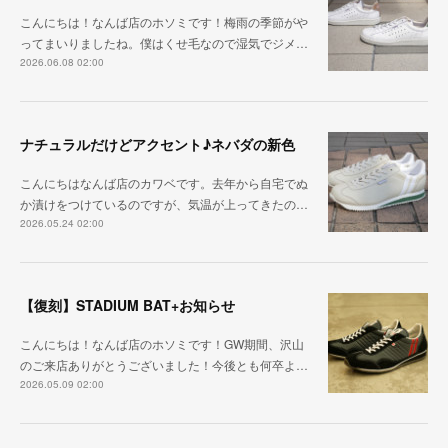
こんにちは！なんば店のホソミです！梅雨の季節がや
ってまいりましたね。僕はくせ毛なので湿気でジメ…
2026.06.08 02:00
ナチュラルだけどアクセント♪ネバダの新色
こんにちはなんば店のカワベです。去年から自宅でぬ
か漬けをつけているのですが、気温が上ってきたの…
2026.05.24 02:00
【復刻】STADIUM BAT+お知らせ
こんにちは！なんば店のホソミです！GW期間、沢山
のご来店ありがとうございました！今後とも何卒よ…
2026.05.09 02:00