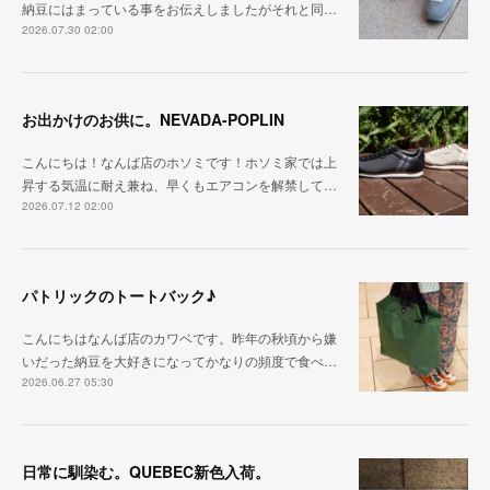
納豆にはまっている事をお伝えしましたがそれと同…
2026.07.30 02:00
お出かけのお供に。NEVADA-POPLIN
こんにちは！なんば店のホソミです！ホソミ家では上
昇する気温に耐え兼ね、早くもエアコンを解禁して…
2026.07.12 02:00
パトリックのトートバック♪
こんにちはなんば店のカワベです。昨年の秋頃から嫌
いだった納豆を大好きになってかなりの頻度で食べ…
2026.06.27 05:30
日常に馴染む。QUEBEC新色入荷。