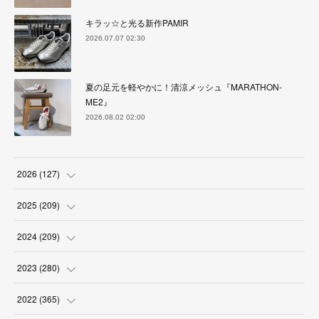
キラッ☆と光る新作PAMIR
2026.07.07 02:30
夏の足元を軽やかに！清涼メッシュ『MARATHON-
ME2』
2026.08.02 02:00
2026
(
127
)
(
5
)
2025
(
209
)
(
17
)
(
18
)
2024
(
209
)
(
17
)
(
17
)
(
19
)
2023
(
280
)
(
19
)
(
18
)
(
18
)
(
19
)
2022
(
365
)