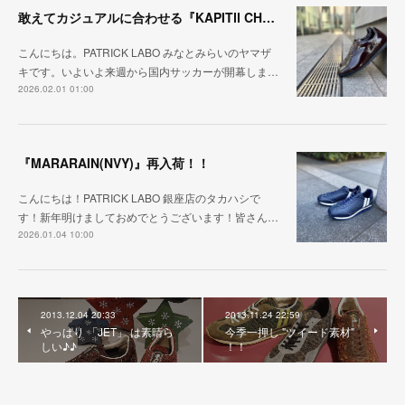
敢えてカジュアルに合わせる『KAPITⅡ CHO』&イベントのご案内
こんにちは。PATRICK LABO みなとみらいのヤマザ
キです。いよいよ来週から国内サッカーが開幕しま…
2026.02.01 01:00
『MARARAIN(NVY)』再入荷！！
こんにちは！PATRICK LABO 銀座店のタカハシで
す！新年明けましておめでとうございます！皆さん…
2026.01.04 10:00
2013.12.04 20:33
2013.11.24 22:59
やっぱり 「JET」 は素晴ら
今季一押し "ツイード素材"
しい♪♪
！！