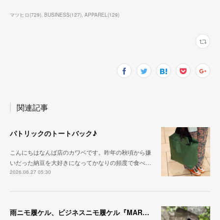
マツヒロ
(
729
)
BUSINESS
(
127
)
APPAREL
(
129
)
関連記事
パトリックのトートバック♪
こんにちはなんば店のカワベです。昨年の秋頃から嫌
いだった納豆を大好きになってかなりの頻度で食べ…
2026.06.27 05:30
雨ニモ履ケル、ビジネスニモ履ケル『MARARAIN BLK』