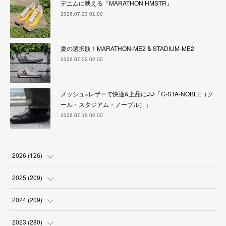
デニムに映える『MARATHON HMSTR』
2026.07.23 01:00
夏の選択肢！MARATHON-ME2 & STADIUM-ME2
2026.07.02 02:00
メッシュ×レザーで快適&上品に♪♪「C-STA-NOBLE（ク
ール・スタジアム・ノーブル）」
2026.07.19 02:00
2026
(
126
)
(
4
)
2025
(
209
)
(
17
)
(
18
)
2024
(
209
)
(
17
)
(
17
)
(
19
)
2023
(
280
)