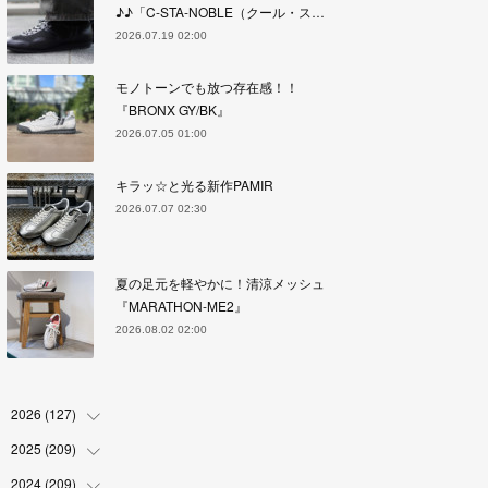
♪♪「C-STA-NOBLE（クール・ス…
2026.07.19 02:00
モノトーンでも放つ存在感！！
『BRONX GY/BK』
2026.07.05 01:00
キラッ☆と光る新作PAMIR
2026.07.07 02:30
夏の足元を軽やかに！清涼メッシュ
『MARATHON-ME2』
2026.08.02 02:00
2026
(
127
)
2025
(
209
(
5
)
)
(
17
)
2024
(
209
(
18
)
)