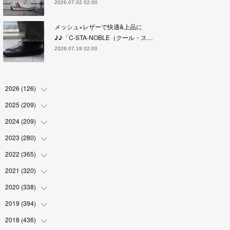
2026.07.02 02:00
メッシュ×レザーで快適&上品に
♪♪「C-STA-NOBLE（クール・ス…
2026.07.19 02:00
2026
(
126
)
2025
(
209
(
4
)
)
(
17
)
2024
(
209
(
18
)
)
(
17
)
(
17
)
2023
(
280
(
19
)
)
(
19
)
(
18
)
(
18
)
2022
(
365
(
19
)
)
(
17
)
(
17
)
(
17
)
(
17
)
2021
(
320
(
31
)
)
(
18
)
(
18
)
(
16
)
(
18
)
(
30
)
2020
(
338
(
24
)
)
(
16
)
(
18
)
(
18
)
(
17
)
(
30
)
(
24
)
2019
(
394
(
25
)
)
(
18
)
(
18
)
(
17
)
(
18
)
(
30
)
(
29
)
(
26
)
2018
(
436
(
29
)
)