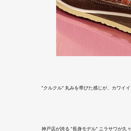
"クルクル" 丸みを帯びた感じが、カワイイ
神戸店が誇る "長身モデル" ニラサワが久