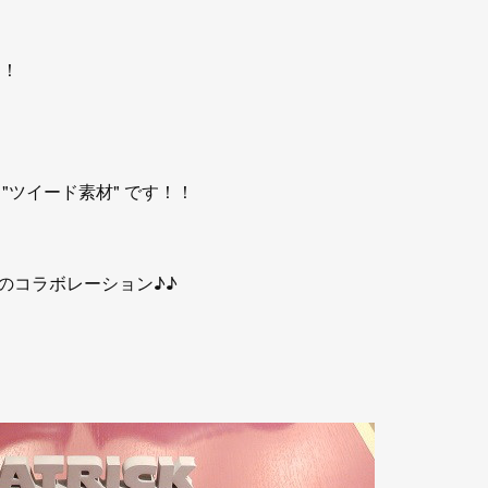
！！
"ツイード素材" です！！
" のコラボレーション♪♪