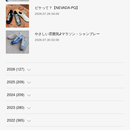
ピケって？【NEVADA-PQ】
2026.07.26 04:00
やさしい雰囲気♪マラソン・シャンブレー
2026.07.30 02:00
2026
(
127
)
(
5
)
2025
(
209
)
(
17
)
(
18
)
2024
(
209
)
(
17
)
(
17
)
(
19
)
2023
(
280
)
(
19
)
(
18
)
(
18
)
(
19
)
2022
(
365
)