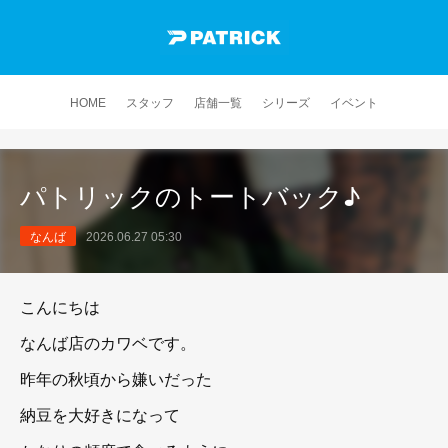
HOME
スタッフ
店舗一覧
シリーズ
イベント
パトリックのトートバック♪
なんば
2026.06.27 05:30
こんにちは
なんば店のカワベです。
昨年の秋頃から嫌いだった
納豆を大好きになって