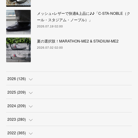
メッシュ×レザーで快適&上品に♪♪「C-STA-NOBLE（ク
ール・スタジアム・ノーブル）」
2026.07.19 02:00
夏の選択肢！MARATHON-ME2 & STADIUM-ME2
2026.07.02 02:00
2026
(
126
)
(
4
)
2025
(
209
)
(
17
)
(
18
)
2024
(
209
)
(
17
)
(
17
)
(
19
)
2023
(
280
)
(
19
)
(
18
)
(
18
)
(
19
)
2022
(
365
)