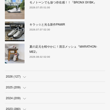
モノトーンでも放つ存在感！！『BRONX GY/BK』
2026.07.05 01:00
キラッ☆と光る新作PAMIR
2026.07.07 02:30
夏の足元を軽やかに！清涼メッシュ『MARATHON-
ME2』
2026.08.02 02:00
2026
(
127
)
(
5
)
2025
(
209
)
(
17
)
(
18
)
2024
(
209
)
(
17
)
(
17
)
(
19
)
2023
(
280
)