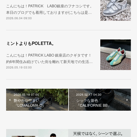
こんにちは！PATRICK LABO銀座のフナコシです。
本日のブログでも着用しておりますが(こちらは是…
2026.06.04 09:00
ミントよりもPOLETTA。
こんにちは！PATRICK LABO 銀座店のクギタです！
約6年間住み続けていた街を離れて新天地での生活…
2026.05.19 03:00
2026.03.19 07:00
2026.02.17 04:30
艶やかな佇まい
シックな新色
『LOMALOMA-C』
『CALIFORNIE BB』