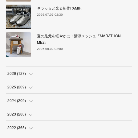
キラッ☆と光る新作PAMIR
2026.07.07 02:30
夏の足元を軽やかに！清涼メッシュ『MARATHON-
ME2』
2026.08.02 02:00
2026
(
127
)
(
5
)
2025
(
209
)
(
17
)
(
18
)
2024
(
209
)
(
17
)
(
17
)
(
19
)
2023
(
280
)
(
19
)
(
18
)
(
18
)
(
19
)
2022
(
365
)