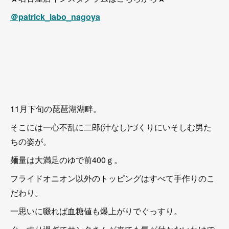
＠patrick_labo_nagoya
11月下旬の琵琶湖湖畔。
そこには一心不乱に二郎(汁なし)づくりにいそしむ男た
ちの姿が。
麺量は大満足のゆで前400ｇ。
フライドオニオン以外のトッピングはすべて手作りのこ
だわり。
一思いに啜れば血糖値も爆上がりでぐっすり。