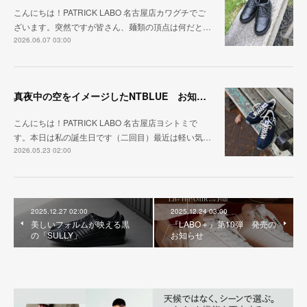
こんにちは！PATRICK LABO 名古屋店カワグチでご
ざいます。突然ですが皆さん、麺類の頂点は何だと…
2026.06.07 03:00
真夜中の空をイメージしたNTBLUE お知らせも一緒にどうぞ
こんにちは！PATRICK LABO 名古屋店ヨシトミで
す。本日は私の誕生日です（二回目）最近は軽い気…
2026.05.23 02:00
2025.12.27 02:00
2025.12.24 03:00
美しいフォルムが映える黒
『LABO＋』第10弾 発売の
の「SULLY」
お知らせ