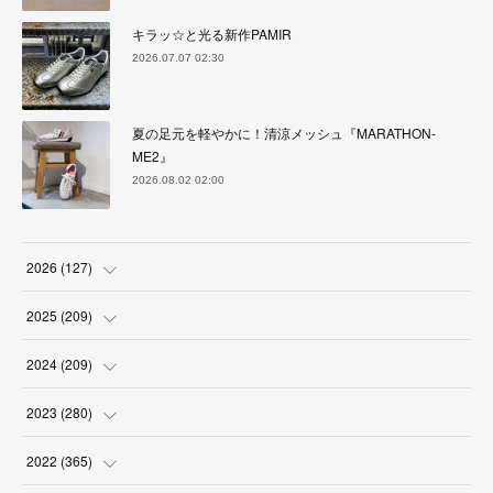
キラッ☆と光る新作PAMIR
2026.07.07 02:30
夏の足元を軽やかに！清涼メッシュ『MARATHON-
ME2』
2026.08.02 02:00
2026
(
127
)
(
5
)
2025
(
209
)
(
17
)
(
18
)
2024
(
209
)
(
17
)
(
17
)
(
19
)
2023
(
280
)
(
19
)
(
18
)
(
18
)
(
19
)
2022
(
365
)