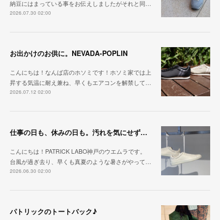
納豆にはまっている事をお伝えしましたがそれと同…
2026.07.30 02:00
お出かけのお供に。NEVADA-POPLIN
こんにちは！なんば店のホソミです！ホソミ家では上
昇する気温に耐え兼ね、早くもエアコンを解禁して…
2026.07.12 02:00
仕事の日も、休みの日も。汚れを気にせず毎日履ける『PUNCH-WP_WHT』
こんにちは！PATRICK LABO神戸のウエムラです。
台風が過ぎ去り、早くも真夏のような暑さがやって…
2026.06.30 02:00
パトリックのトートバック♪