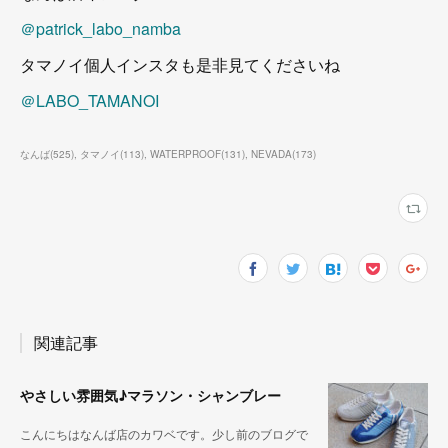
＠patrick_labo_namba
タマノイ個人インスタも是非見てくださいね
＠LABO_TAMANOI
なんば
(
525
)
タマノイ
(
113
)
WATERPROOF
(
131
)
NEVADA
(
173
)
関連記事
やさしい雰囲気♪マラソン・シャンブレー
こんにちはなんば店のカワベです。少し前のブログで