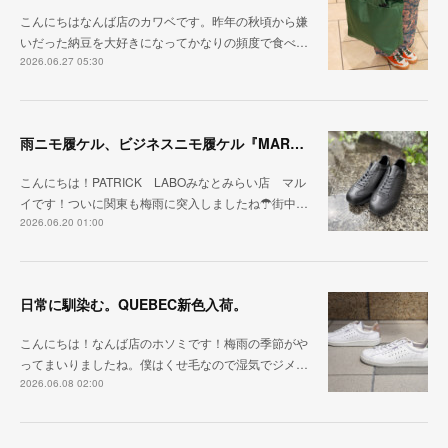
こんにちはなんば店のカワベです。昨年の秋頃から嫌
いだった納豆を大好きになってかなりの頻度で食べ…
2026.06.27 05:30
雨ニモ履ケル、ビジネスニモ履ケル『MARARAIN BLK』
こんにちは！PATRICK LABOみなとみらい店 マル
イです！ついに関東も梅雨に突入しましたね☂街中…
2026.06.20 01:00
日常に馴染む。QUEBEC新色入荷。
こんにちは！なんば店のホソミです！梅雨の季節がや
ってまいりましたね。僕はくせ毛なので湿気でジメ…
2026.06.08 02:00