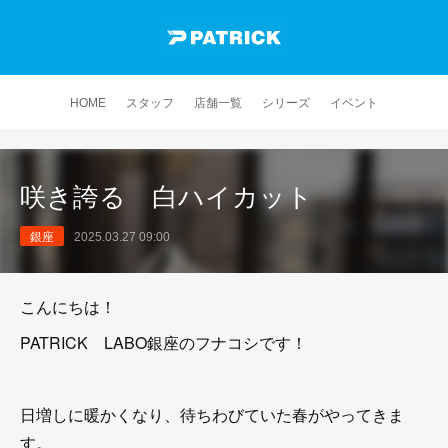
HOME
スタッフ
店舗一覧
シリーズ
イベント
咲き誇る 白ハイカット
銀座
2025.03.27 09:00
こんにちは！
PATRICK LABO銀座のフナコシです！
日増しに暖かくなり、待ちわびていた春がやってきま
す。