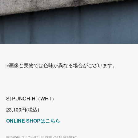
※画像と実物では色味が異なる場合がございます。
St PUNCH-H（WHT）
23,100円(税込)
ONLINE SHOPはこちら
銀座
(
659
)
フナコシ
(
23
)
PUNCH／St.PUNCH
(
240
)