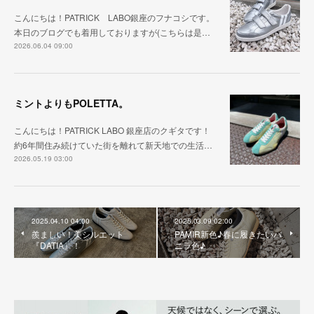
こんにちは！PATRICK LABO銀座のフナコシです。
本日のブログでも着用しておりますが(こちらは是…
2026.06.04 09:00
ミントよりもPOLETTA。
こんにちは！PATRICK LABO 銀座店のクギタです！
約6年間住み続けていた街を離れて新天地での生活…
2026.05.19 03:00
2025.04.10 04:00
2025.03.09 02:00
羨ましい！美シルエット
PAMIR新色♪春に履きたいバ
『DATIA』！
ニラ色♪