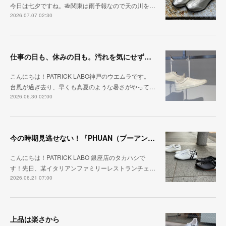
今日は七夕ですね。🎋関東は雨予報なので天の川を…
2026.07.07 02:30
仕事の日も、休みの日も。汚れを気にせず毎日履ける『PUNCH-WP_WHT』
こんにちは！PATRICK LABO神戸のウエムラです。
台風が過ぎ去り、早くも真夏のような暑さがやって…
2026.06.30 02:00
今の時期見逃せない！『PHUAN（プーアン）』
こんにちは！PATRICK LABO 銀座店のタカハシで
す！先日、某イタリアンファミリーレストランチェ…
2026.06.21 07:00
上品は楽さから