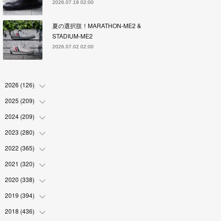
2026.07.19 02:00
夏の選択肢！MARATHON-ME2 &
STADIUM-ME2
2026.07.02 02:00
2026
(
126
)
2025
(
209
(
4
)
)
(
17
)
2024
(
209
(
18
)
)
(
17
)
(
17
)
2023
(
280
(
19
)
)
(
19
)
(
18
)
(
18
)
2022
(
365
(
19
)
)
(
17
)
(
17
)
(
17
)
(
17
)
2021
(
320
(
31
)
)
(
18
)
(
18
)
(
16
)
(
18
)
(
30
)
2020
(
338
(
24
)
)
(
16
)
(
18
)
(
18
)
(
17
)
(
30
)
(
24
)
2019
(
394
(
25
)
)
(
18
)
(
18
)
(
17
)
(
18
)
(
30
)
(
29
)
(
26
)
2018
(
436
(
29
)
)