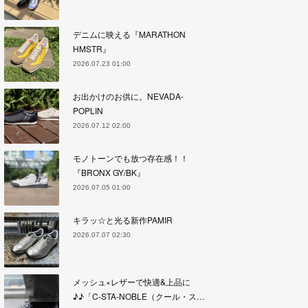
デニムに映える『MARATHON
HMSTR』
2026.07.23 01:00
お出かけのお供に。NEVADA-
POPLIN
2026.07.12 02:00
モノトーンでも放つ存在感！！
『BRONX GY/BK』
2026.07.05 01:00
キラッ☆と光る新作PAMIR
2026.07.07 02:30
メッシュ×レザーで快適&上品に
♪♪「C-STA-NOBLE（クール・ス…