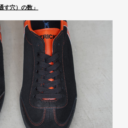
通す穴）の数」