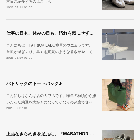
本日ご紹介するのはこちら！
2026.07.18 02:00
仕事の日も、休みの日も。汚れを気にせず毎日履ける『PUNCH-WP_WHT』
こんにちは！PATRICK LABO神戸のウエムラです。
台風が過ぎ去り、早くも真夏のような暑さがやって…
2026.06.30 02:00
パトリックのトートバック♪
こんにちはなんば店のカワベです。昨年の秋頃から嫌
いだった納豆を大好きになってかなりの頻度で食べ…
2026.06.27 05:30
上品なきらめきを足元に。『MARATHON-HAKU』