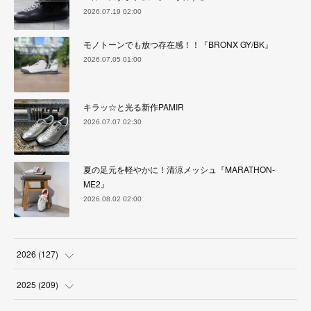
2026.07.19 02:00
モノトーンでも放つ存在感！！『BRONX GY/BK』
2026.07.05 01:00
キラッ☆と光る新作PAMIR
2026.07.07 02:30
夏の足元を軽やかに！清涼メッシュ『MARATHON-
ME2』
2026.08.02 02:00
2026
(
127
)
(
5
)
2025
(
209
)