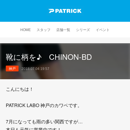
HOME
スタッフ
店舗一覧
シリーズ
イベント
靴に柄を♪ CHINON-BD
神戸
2018.07.04 19:57
こんにちは！
PATRICK LABO 神戸のカワベです。
7月になっても雨の多い関西ですが…
本日も元気に営業中です！