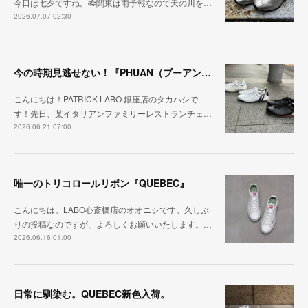
今日は七夕ですね。🎋関東は雨予報なので天の川を…
2026.07.07 02:30
今の時期見逃せない！『PHUAN（プーアン）』
こんにちは！PATRICK LABO 銀座店のタカハシで
す！先日、某イタリアンファミリーレストランチェ…
2026.06.21 07:00
唯一のトリコロールリボン『QUEBEC』
こんにちは。LABO心斎橋店のオオニシです。久しぶ
りの投稿なのですが、よろしくお願いいたします。…
2026.06.16 01:00
日常に馴染む。QUEBEC新色入荷。