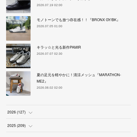
2026.07.19 02:00
モノトーンでも放つ存在感！！『BRONX GY/BK』
2026.07.05 01:00
キラッ☆と光る新作PAMIR
2026.07.07 02:30
夏の足元を軽やかに！清涼メッシュ『MARATHON-
ME2』
2026.08.02 02:00
2026
(
127
)
(
5
)
2025
(
209
)