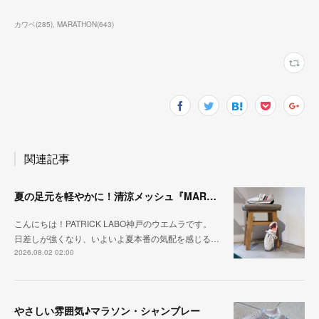
カワベ
(
285
)
MARATHON
(
643
)
関連記事
夏の足元を軽やかに！清涼メッシュ『MARATHON-ME2』
こんにちは！PATRICK LABO神戸のウエムラです。
日差しが強くなり、いよいよ夏本番の気配を感じる…
2026.08.02 02:00
やさしい雰囲気♪マラソン・シャンブレー