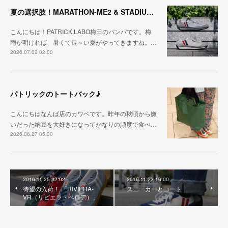
夏の選択肢！MARATHON-ME2 & STADIUM-ME2
こんにちは！PATRICK LABO梅田のバンバです。梅
雨が明ければ、暑くて長～い夏がやってきますね。…
2026.07.02 02:00
パトリックのトートバック♪
こんにちはなんば店のカワベです。昨年の秋頃から嫌
いだった納豆を大好きになってかなりの頻度で食べ…
2026.06.27 05:30
2016.11.25 22:02
2016.11.23 16:00
待望の入荷！ 「RIVIERA-
スニーカーとコート
VR（リビエラ・ベロア）」