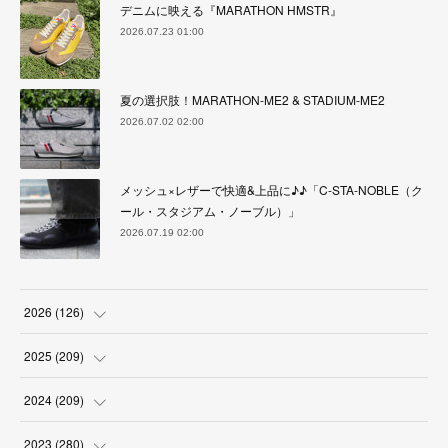
デニムに映える『MARATHON HMSTR』
2026.07.23 01:00
夏の選択肢！MARATHON-ME2 & STADIUM-ME2
2026.07.02 02:00
メッシュ×レザーで快適&上品に♪♪「C-STA-NOBLE（ク
ール・スタジアム・ノーブル）」
2026.07.19 02:00
2026
(
126
)
(
4
)
2025
(
209
)
(
17
)
(
18
)
2024
(
209
)
(
17
)
(
17
)
(
19
)
2023
(
280
)