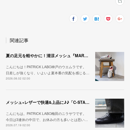
関連記事
夏の足元を軽やかに！清涼メッシュ『MARATHON-ME2』
こんにちは！PATRICK LABO神戸のウエムラです。
日差しが強くなり、いよいよ夏本番の気配を感じる…
2026.08.02 02:00
メッシュ×レザーで快適&上品に♪♪「C-STA-NOBLE（クール・スタジアム・ノーブル）」
こんにちは。PATRICK LABO梅田のニラサワです。
今日は3連休の中日で、お休みの方も多いとは思い…
2026.07.19 02:00