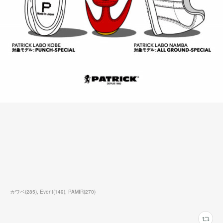
カワベ
(
285
)
Event
(
149
)
PAMIR
(
270
)