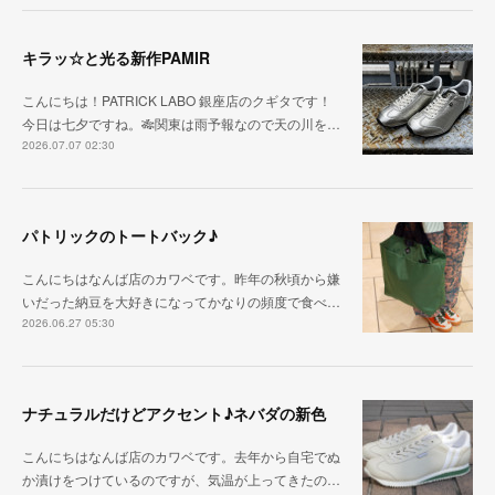
キラッ☆と光る新作PAMIR
こんにちは！PATRICK LABO 銀座店のクギタです！
今日は七夕ですね。🎋関東は雨予報なので天の川を…
2026.07.07 02:30
パトリックのトートバック♪
こんにちはなんば店のカワベです。昨年の秋頃から嫌
いだった納豆を大好きになってかなりの頻度で食べ…
2026.06.27 05:30
ナチュラルだけどアクセント♪ネバダの新色
こんにちはなんば店のカワベです。去年から自宅でぬ
か漬けをつけているのですが、気温が上ってきたの…