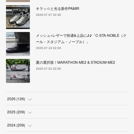
キラッ☆と光る新作PAMIR
2026.07.07 02:30
メッシュ×レザーで快適&上品に♪♪「C-STA-NOBLE（ク
ール・スタジアム・ノーブル）」
2026.07.19 02:00
夏の選択肢！MARATHON-ME2 & STADIUM-ME2
2026.07.02 02:00
2026
(
126
)
(
4
)
2025
(
209
)
(
17
)
(
18
)
2024
(
209
)