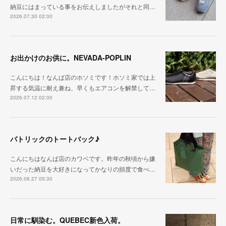
納豆にはまっている事をお伝えしましたがそれと同…
2026.07.30 02:00
お出かけのお供に。NEVADA-POPLIN
こんにちは！なんば店のホソミです！ホソミ家では上
昇する気温に耐え兼ね、早くもエアコンを解禁して…
2026.07.12 02:00
パトリックのトートバック♪
こんにちはなんば店のカワベです。昨年の秋頃から嫌
いだった納豆を大好きになってかなりの頻度で食べ…
2026.06.27 05:30
日常に馴染む。QUEBEC新色入荷。