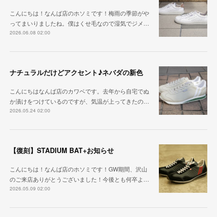
こんにちは！なんば店のホソミです！梅雨の季節がや
ってまいりましたね。僕はくせ毛なので湿気でジメ…
2026.06.08 02:00
ナチュラルだけどアクセント♪ネバダの新色
こんにちはなんば店のカワベです。去年から自宅でぬ
か漬けをつけているのですが、気温が上ってきたの…
2026.05.24 02:00
【復刻】STADIUM BAT+お知らせ
こんにちは！なんば店のホソミです！GW期間、沢山
のご来店ありがとうございました！今後とも何卒よ…
2026.05.09 02:00