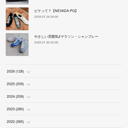
ピケって？【NEVADA-PQ】
2026.07.26 04:00
やさしい雰囲気♪マラソン・シャンブレー
2026.07.30 02:00
2026
(
128
)
(
6
)
2025
(
209
)
(
17
)
(
18
)
2024
(
209
)
(
17
)
(
17
)
(
19
)
2023
(
280
)
(
19
)
(
18
)
(
18
)
(
19
)
2022
(
365
)