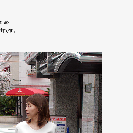
ため
由です。