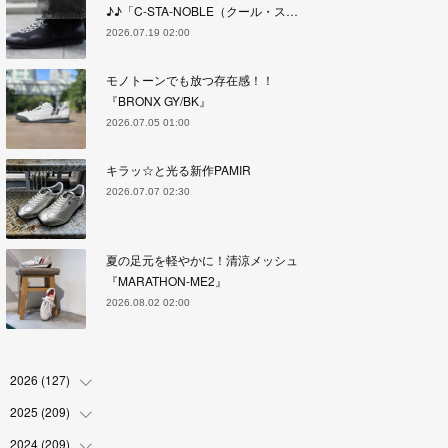
♪♪「C-STA-NOBLE（クール・ス…
2026.07.19 02:00
モノトーンでも放つ存在感！！
『BRONX GY/BK』
2026.07.05 01:00
キラッ☆と光る新作PAMIR
2026.07.07 02:30
夏の足元を軽やかに！清涼メッシュ
『MARATHON-ME2』
2026.08.02 02:00
2026
(
127
)
2025
(
209
(
5
)
)
(
17
)
2024
(
209
(
18
)
)