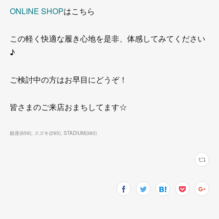
ONLINE SHOP
はこちら
この軽く快適な履き心地を是非、体感してみてください
♪
ご検討中の方はお早目にどうぞ！
皆さまのご来店おまちしてます☆
銀座
(
659
)
スズキ
(
295
)
STADIUM
(
360
)