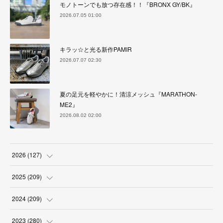
モノトーンでも放つ存在感！！『BRONX GY/BK』
2026.07.05 01:00
キラッ☆と光る新作PAMIR
2026.07.07 02:30
夏の足元を軽やかに！清涼メッシュ『MARATHON-
ME2』
2026.08.02 02:00
2026
(
127
)
(
5
)
2025
(
209
)
(
17
)
(
18
)
2024
(
209
)
(
17
)
(
17
)
(
19
)
2023
(
280
)