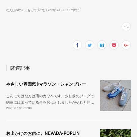
なんば
(
525
)
ハセガワ
(
287
)
Event
(
149
)
SULLY
(
266
)
関連記事
やさしい雰囲気♪マラソン・シャンブレー
こんにちはなんば店のカワベです。少し前のブログで
納豆にはまっている事をお伝えしましたがそれと同…
2026.07.30 02:00
お出かけのお供に。NEVADA-POPLIN