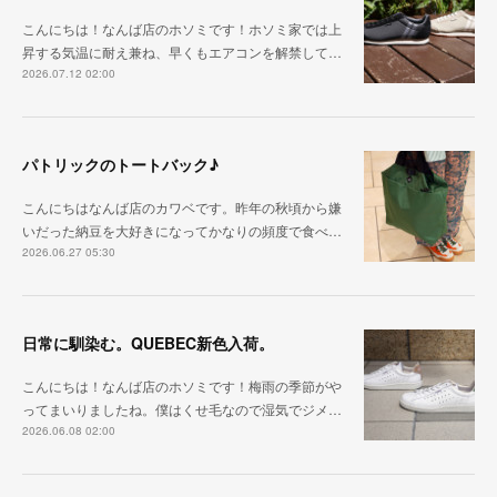
こんにちは！なんば店のホソミです！ホソミ家では上
昇する気温に耐え兼ね、早くもエアコンを解禁して…
2026.07.12 02:00
パトリックのトートバック♪
こんにちはなんば店のカワベです。昨年の秋頃から嫌
いだった納豆を大好きになってかなりの頻度で食べ…
2026.06.27 05:30
日常に馴染む。QUEBEC新色入荷。
こんにちは！なんば店のホソミです！梅雨の季節がや
ってまいりましたね。僕はくせ毛なので湿気でジメ…
2026.06.08 02:00