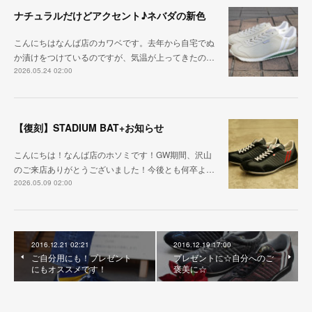
ナチュラルだけどアクセント♪ネバダの新色
こんにちはなんば店のカワベです。去年から自宅でぬ
か漬けをつけているのですが、気温が上ってきたの…
2026.05.24 02:00
【復刻】STADIUM BAT+お知らせ
こんにちは！なんば店のホソミです！GW期間、沢山
のご来店ありがとうございました！今後とも何卒よ…
2026.05.09 02:00
2016.12.21 02:21
2016.12.19 17:00
ご自分用にも！プレゼント
プレゼントに☆自分へのご
にもオススメです！
褒美に☆