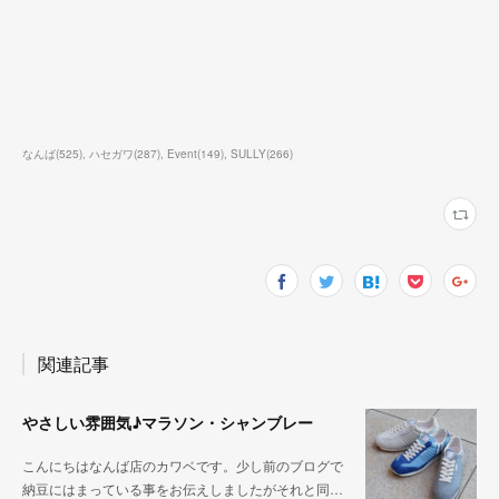
なんば
(
525
)
ハセガワ
(
287
)
Event
(
149
)
SULLY
(
266
)
関連記事
やさしい雰囲気♪マラソン・シャンブレー
こんにちはなんば店のカワベです。少し前のブログで
納豆にはまっている事をお伝えしましたがそれと同…