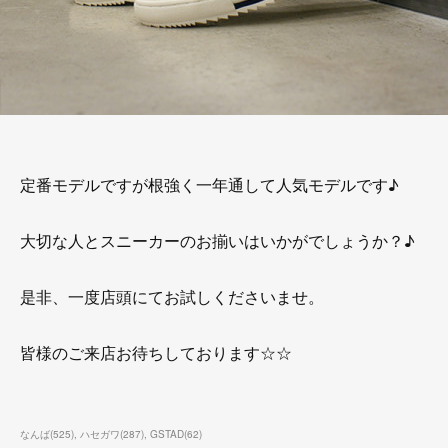
定番モデルですが根強く一年通して人気モデルです♪
大切な人とスニーカーのお揃いはいかがでしょうか？♪
是非、一度店頭にてお試しくださいませ。
皆様のご来店お待ちしております☆☆
なんば
(
525
)
ハセガワ
(
287
)
GSTAD
(
62
)