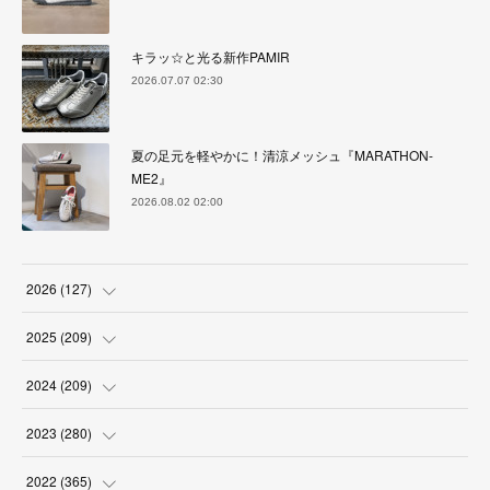
キラッ☆と光る新作PAMIR
2026.07.07 02:30
夏の足元を軽やかに！清涼メッシュ『MARATHON-
ME2』
2026.08.02 02:00
2026
(
127
)
(
5
)
2025
(
209
)
(
17
)
(
18
)
2024
(
209
)
(
17
)
(
17
)
(
19
)
2023
(
280
)
(
19
)
(
18
)
(
18
)
(
19
)
2022
(
365
)