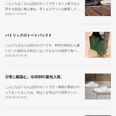
こんにちは！なんば店のホソミです！ホソミ家では上
昇する気温に耐え兼ね、早くもエアコンを解禁して…
2026.07.12 02:00
パトリックのトートバック♪
こんにちはなんば店のカワベです。昨年の秋頃から嫌
いだった納豆を大好きになってかなりの頻度で食べ…
2026.06.27 05:30
日常に馴染む。QUEBEC新色入荷。
こんにちは！なんば店のホソミです！梅雨の季節がや
ってまいりましたね。僕はくせ毛なので湿気でジメ…
2026.06.08 02:00