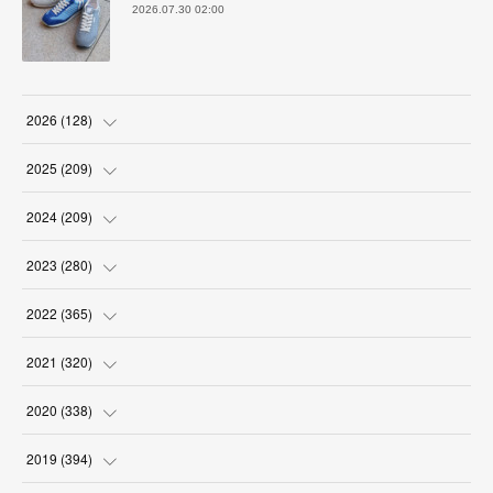
2026.07.30 02:00
2026
(
128
)
(
6
)
2025
(
209
)
(
17
)
(
18
)
2024
(
209
)
(
17
)
(
17
)
(
19
)
2023
(
280
)
(
19
)
(
18
)
(
18
)
(
19
)
2022
(
365
)
(
17
)
(
17
)
(
17
)
(
17
)
(
31
)
2021
(
320
)
(
18
)
(
18
)
(
16
)
(
18
)
(
30
)
(
24
)
2020
(
338
)
(
16
)
(
18
)
(
18
)
(
17
)
(
30
)
(
24
)
(
25
)
2019
(
394
)
(
18
)
(
18
)