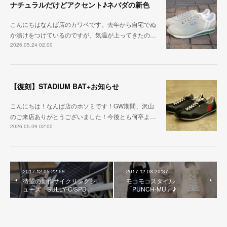
ナチュラルだけどアクセント♪ネバダの新色
こんにちはなんば店のカワベです。去年から自宅でぬ
か漬けをつけているのですが、気温が上ってきたの…
2026.05.24 02:00
【復刻】STADIUM BAT+お知らせ
こんにちは！なんば店のホソミです！GW期間、沢山
のご来店ありがとうございました！今後とも何卒よ…
2026.05.09 02:00
2017.12.05 22:59
2017.12.03 20:37
待望の新作サイクリングシ
モコモコスタイル
ューズ「SULLY-C/SPD」
「PUNCH-MU」♪