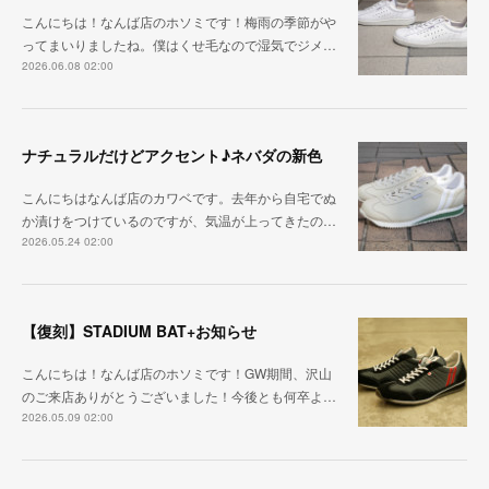
こんにちは！なんば店のホソミです！梅雨の季節がや
ってまいりましたね。僕はくせ毛なので湿気でジメ…
2026.06.08 02:00
ナチュラルだけどアクセント♪ネバダの新色
こんにちはなんば店のカワベです。去年から自宅でぬ
か漬けをつけているのですが、気温が上ってきたの…
2026.05.24 02:00
【復刻】STADIUM BAT+お知らせ
こんにちは！なんば店のホソミです！GW期間、沢山
のご来店ありがとうございました！今後とも何卒よ…
2026.05.09 02:00