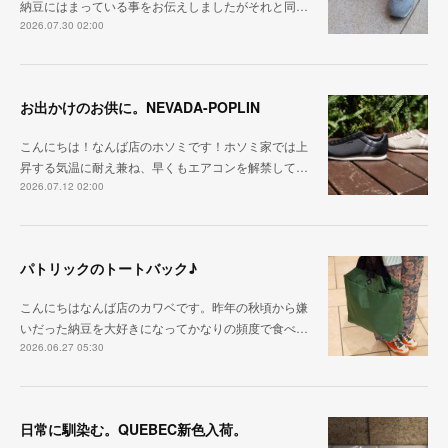
納豆にはまっている事をお伝えしましたがそれと同…
2026.07.30 02:00
お出かけのお供に。NEVADA-POPLIN
こんにちは！なんば店のホソミです！ホソミ家では上
昇する気温に耐え兼ね、早くもエアコンを解禁して…
2026.07.12 02:00
パトリックのトートバック♪
こんにちはなんば店のカワベです。昨年の秋頃から嫌
いだった納豆を大好きになってかなりの頻度で食べ…
2026.06.27 05:30
日常に馴染む。QUEBEC新色入荷。