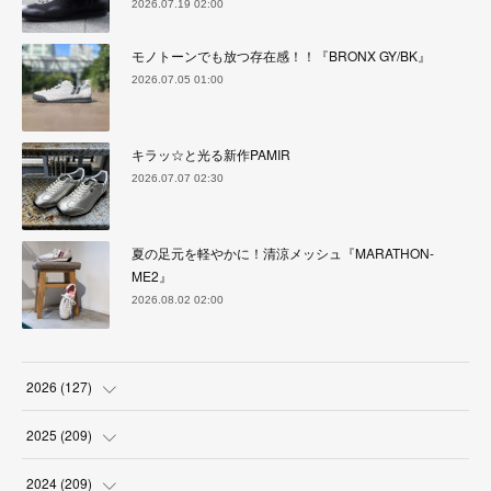
2026.07.19 02:00
モノトーンでも放つ存在感！！『BRONX GY/BK』
2026.07.05 01:00
キラッ☆と光る新作PAMIR
2026.07.07 02:30
夏の足元を軽やかに！清涼メッシュ『MARATHON-
ME2』
2026.08.02 02:00
2026
(
127
)
(
5
)
2025
(
209
)
(
17
)
(
18
)
2024
(
209
)