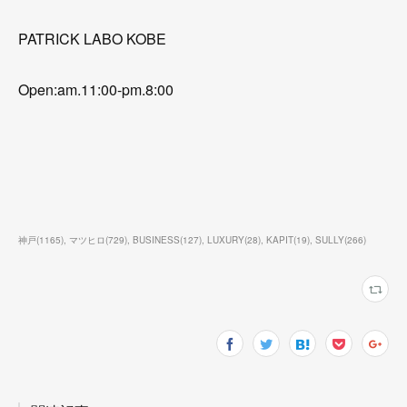
PATRICK LABO KOBE
Open:am.11:00-pm.8:00
神戸
(
1165
)
マツヒロ
(
729
)
BUSINESS
(
127
)
LUXURY
(
28
)
KAPIT
(
19
)
SULLY
(
266
)