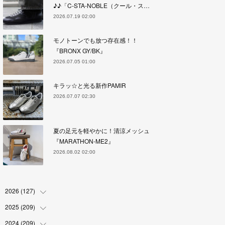
♪♪「C-STA-NOBLE（クール・ス…
2026.07.19 02:00
モノトーンでも放つ存在感！！
『BRONX GY/BK』
2026.07.05 01:00
キラッ☆と光る新作PAMIR
2026.07.07 02:30
夏の足元を軽やかに！清涼メッシュ
『MARATHON-ME2』
2026.08.02 02:00
2026
(
127
)
2025
(
209
(
5
)
)
(
17
)
2024
(
209
(
18
)
)