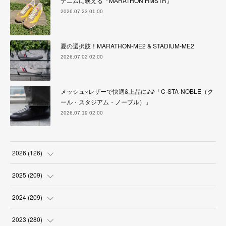
デニムに映える『MARATHON HMSTR』
2026.07.23 01:00
夏の選択肢！MARATHON-ME2 & STADIUM-ME2
2026.07.02 02:00
メッシュ×レザーで快適&上品に♪♪「C-STA-NOBLE（ク
ール・スタジアム・ノーブル）」
2026.07.19 02:00
2026
(
126
)
(
4
)
2025
(
209
)
(
17
)
(
18
)
2024
(
209
)
(
17
)
(
17
)
(
19
)
2023
(
280
)