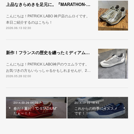
上品なきらめきを足元に。『MARATHON-HAKU』
こんにちは！PATRICK LABO 神戸店のムロイです。
本日ご紹介するのはこちら！
2026.06.13 02:30
新作！フランスの歴史を纏ったミディアムグレー「MARATHON_CASTLE」
こんにちは！PATRICK LABO神戸のウエムラです。
お気づきの方もいらっしゃるかもしれませんが、2…
2026.05.28 02:00
2014.03.26 04:09
2014.03.22 18:45
春だ！夏だ！"C-STADIUM"
これからの時季にオススメ
だぁ～！！
です！！