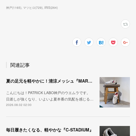
神戸
(
1165
)
マツヒロ
(
729
)
IRIS
(
264
)
関連記事
夏の足元を軽やかに！清涼メッシュ『MARATHON-ME2』
こんにちは！PATRICK LABO神戸のウエムラです。
日差しが強くなり、いよいよ夏本番の気配を感じる…
2026.08.02 02:00
毎日履きたくなる、軽やかな『C-STADIUM』