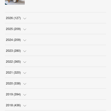
2026
(
127
)
(
5
)
2025
(
209
)
(
17
)
(
18
)
2024
(
209
)
(
17
)
(
17
)
(
19
)
2023
(
280
)
(
19
)
(
18
)
(
18
)
(
19
)
2022
(
365
)
(
17
)
(
17
)
(
17
)
(
17
)
(
31
)
2021
(
320
)
(
18
)
(
18
)
(
16
)
(
18
)
(
30
)
(
24
)
2020
(
338
)
(
16
)
(
18
)
(
18
)
(
17
)
(
30
)
(
24
)
(
25
)
2019
(
394
)
(
18
)
(
18
)
(
17
)
(
18
)
(
30
)
(
29
)
(
26
)
(
29
)
2018
(
436
)