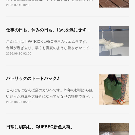
2026.07.12 02:00
仕事の日も、休みの日も。汚れを気にせず毎日履ける『PUNCH-WP_WHT』
こんにちは！PATRICK LABO神戸のウエムラです。
台風が過ぎ去り、早くも真夏のような暑さがやって…
2026.06.30 02:00
パトリックのトートバック♪
こんにちはなんば店のカワベです。昨年の秋頃から嫌
いだった納豆を大好きになってかなりの頻度で食べ…
2026.06.27 05:30
日常に馴染む。QUEBEC新色入荷。