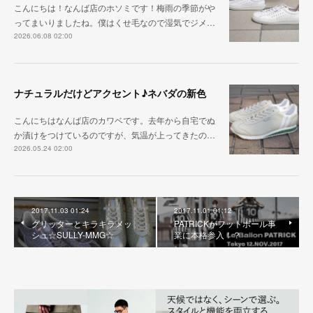
こんにちは！なんば店のホソミです！梅雨の季節がや
ってまいりましたね。僕はくせ毛なので湿気でジメ…
2026.06.08 02:00
ナチュラルだけどアクセント♪ネバダの新色
こんにちはなんば店のカワベです。去年から自宅でぬ
か漬けをつけているのですが、気温が上ってきたの…
2026.05.24 02:00
2017.11.03 01:24
2017.11.01 01:12
グリッターとキラキラメッ
PATRICKがフットボール事
シュ☆SULLY-MMG☆
業に本格参入！？