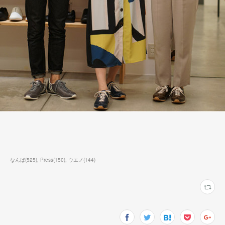
なんば
(
525
)
Press
(
150
)
ウエノ
(
144
)