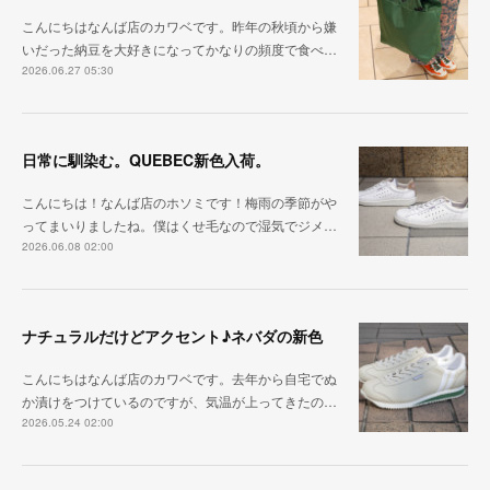
こんにちはなんば店のカワベです。昨年の秋頃から嫌
いだった納豆を大好きになってかなりの頻度で食べ…
2026.06.27 05:30
日常に馴染む。QUEBEC新色入荷。
こんにちは！なんば店のホソミです！梅雨の季節がや
ってまいりましたね。僕はくせ毛なので湿気でジメ…
2026.06.08 02:00
ナチュラルだけどアクセント♪ネバダの新色
こんにちはなんば店のカワベです。去年から自宅でぬ
か漬けをつけているのですが、気温が上ってきたの…
2026.05.24 02:00