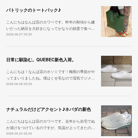
パトリックのトートバック♪
こんにちはなんば店のカワベです。昨年の秋頃から嫌
いだった納豆を大好きになってかなりの頻度で食べ…
2026.06.27 05:30
日常に馴染む。QUEBEC新色入荷。
こんにちは！なんば店のホソミです！梅雨の季節がや
ってまいりましたね。僕はくせ毛なので湿気でジメ…
2026.06.08 02:00
ナチュラルだけどアクセント♪ネバダの新色
こんにちはなんば店のカワベです。去年から自宅でぬ
か漬けをつけているのですが、気温が上ってきたの…
2026.05.24 02:00