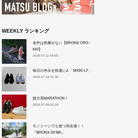
WEEKLY ランキング
名作は色褪せない【BRONX ORG・
KKI】
2026.07.11 04:00
毎日の外出を快適に♪ 「MX90-LF」
2026.07.16 01:30
脱力系MARATHON！
2026.07.09 01:00
モノトーンでも放つ存在感！！
『BRONX GY/BK』