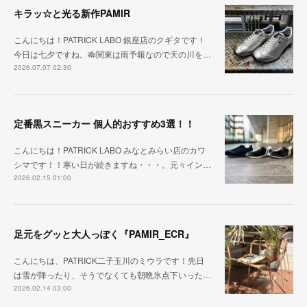
キラッ☆と光る新作PAMIR
こんにちは！PATRICK LABO 銀座店のクギタです！
今日は七夕ですね。🎋関東は雨予報なので天の川を…
2026.07.07 02:30
定番黒スニーカー 個人的おすすめ3選！！
こんにちは！PATRICK LABO みなとみらい店のカワ
シマです！！寒い日が続きますね・・・。元々イン…
2026.02.15 01:00
足元をグッと大人っぽく『PAMIR_ECR』
こんにちは、PATRICK二子玉川のミウラです！先日
は雪が降ったり、そうでなくても朝晩氷点下いった…
2026.02.14 03:00