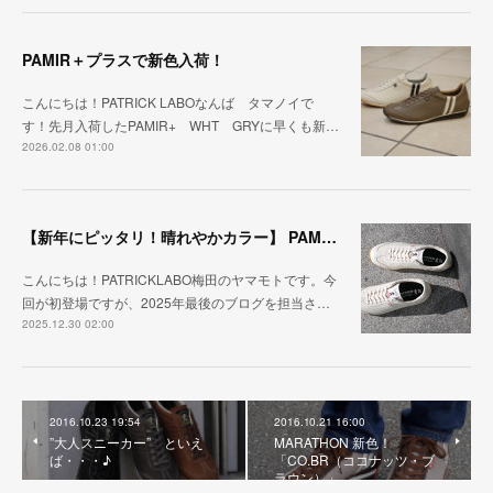
PAMIR＋プラスで新色入荷！
こんにちは！PATRICK LABOなんば タマノイで
す！先月入荷したPAMIR+ WHT GRYに早くも新…
2026.02.08 01:00
【新年にピッタリ！晴れやかカラー】 PAMIR-ECR
こんにちは！PATRICKLABO梅田のヤマモトです。今
回が初登場ですが、2025年最後のブログを担当さ…
2025.12.30 02:00
2016.10.23 19:54
2016.10.21 16:00
”大人スニーカー” といえ
MARATHON 新色！
ば・・・♪
「CO.BR（ココナッツ・ブ
ラウン）」