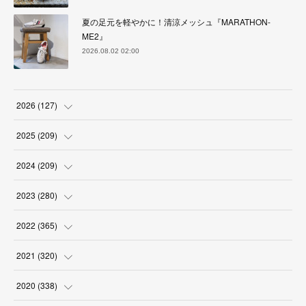
夏の足元を軽やかに！清涼メッシュ『MARATHON-
ME2』
2026.08.02 02:00
2026
(
127
)
(
5
)
2025
(
209
)
(
17
)
(
18
)
2024
(
209
)
(
17
)
(
17
)
(
19
)
2023
(
280
)
(
19
)
(
18
)
(
18
)
(
19
)
2022
(
365
)
(
17
)
(
17
)
(
17
)
(
17
)
(
31
)
2021
(
320
)
(
18
)
(
18
)
(
16
)
(
18
)
(
30
)
(
24
)
2020
(
338
)