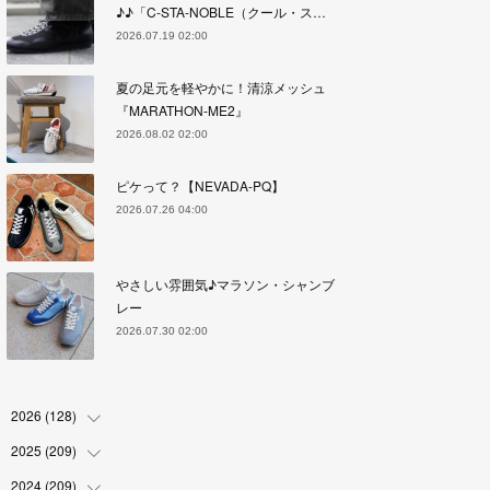
♪♪「C-STA-NOBLE（クール・ス…
2026.07.19 02:00
夏の足元を軽やかに！清涼メッシュ
『MARATHON-ME2』
2026.08.02 02:00
ピケって？【NEVADA-PQ】
2026.07.26 04:00
やさしい雰囲気♪マラソン・シャンブ
レー
2026.07.30 02:00
2026
(
128
)
2025
(
209
(
6
)
)
(
17
)
2024
(
209
(
18
)
)