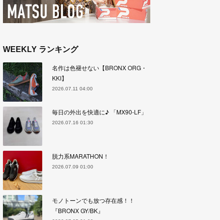
WEEKLY ランキング
名作は色褪せない【BRONX ORG・
KKI】
2026.07.11 04:00
毎日の外出を快適に♪ 「MX90-LF」
2026.07.16 01:30
脱力系MARATHON！
2026.07.09 01:00
モノトーンでも放つ存在感！！
『BRONX GY/BK』