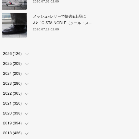
2026.07.02 02:00
メッシュ×レザーで快適&上品に
♪♪「C-STA-NOBLE（クール・ス…
2026.07.19 02:00
2026
(
126
)
2025
(
209
(
4
)
)
(
17
)
2024
(
209
(
18
)
)
(
17
)
(
17
)
2023
(
280
(
19
)
)
(
19
)
(
18
)
(
18
)
2022
(
365
(
19
)
)
(
17
)
(
17
)
(
17
)
(
17
)
2021
(
320
(
31
)
)
(
18
)
(
18
)
(
16
)
(
18
)
(
30
)
2020
(
338
(
24
)
)
(
16
)
(
18
)
(
18
)
(
17
)
(
30
)
(
24
)
2019
(
394
(
25
)
)
(
18
)
(
18
)
(
17
)
(
18
)
(
30
)
(
29
)
(
26
)
2018
(
436
(
29
)
)