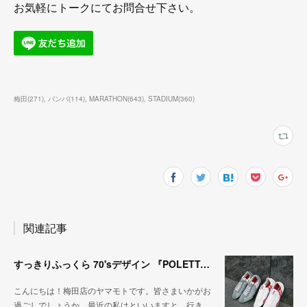
お気軽にトークにてお問合せ下さい。
梅田
(
271
)
バンバ
(
114
)
MARATHON
(
643
)
STADIUM
(
360
)
関連記事
すっきりふっくら 70'sデザイン 『POLETTA（ポレッタ）』
こんにちは！梅田店のヤマモトです。皆さまいかがお
過ごしでしょうか。最近の私はといいますと、行き…