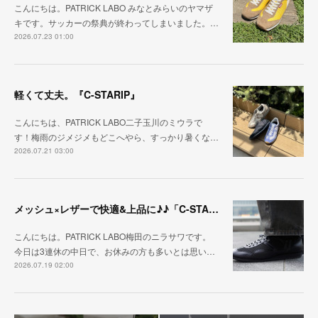
こんにちは。PATRICK LABO みなとみらいのヤマザ
キです。サッカーの祭典が終わってしまいました。…
2026.07.23 01:00
軽くて丈夫。『C-STARIP』
こんにちは、PATRICK LABO二子玉川のミウラで
す！梅雨のジメジメもどこへやら、すっかり暑くな…
2026.07.21 03:00
メッシュ×レザーで快適&上品に♪♪「C-STA-NOBLE（クール・スタジアム・ノーブル）」
こんにちは。PATRICK LABO梅田のニラサワです。
今日は3連休の中日で、お休みの方も多いとは思い…
2026.07.19 02:00