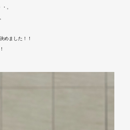
・・。
。
決めました！！
！