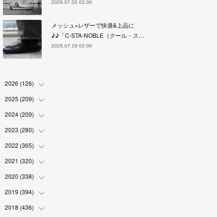
2026.07.02 02:00
メッシュ×レザーで快適&上品に
♪♪「C-STA-NOBLE（クール・ス…
2026.07.19 02:00
2026
(
126
)
2025
(
209
(
4
)
)
(
17
)
2024
(
209
(
18
)
)
(
17
)
(
17
)
2023
(
280
(
19
)
)
(
19
)
(
18
)
(
18
)
2022
(
365
(
19
)
)
(
17
)
(
17
)
(
17
)
(
17
)
2021
(
320
(
31
)
)
(
18
)
(
18
)
(
16
)
(
18
)
(
30
)
2020
(
338
(
24
)
)
(
16
)
(
18
)
(
18
)
(
17
)
(
30
)
(
24
)
2019
(
394
(
25
)
)
(
18
)
(
18
)
(
17
)
(
18
)
(
30
)
(
29
)
(
26
)
2018
(
436
(
29
)
)