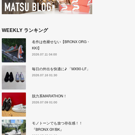
WEEKLY ランキング
名作は色褪せない【BRONX ORG・
KKI】
2026.07.11 04:00
毎日の外出を快適に♪ 「MX90-LF」
2026.07.16 01:30
脱力系MARATHON！
2026.07.09 01:00
モノトーンでも放つ存在感！！
『BRONX GY/BK』