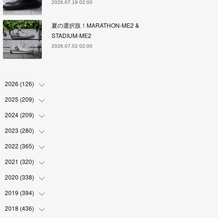
2026.07.19 02:00
夏の選択肢！MARATHON-ME2 &
STADIUM-ME2
2026.07.02 02:00
2026
(
126
)
2025
(
209
(
4
)
)
(
17
)
2024
(
209
(
18
)
)
(
17
)
(
17
)
2023
(
280
(
19
)
)
(
19
)
(
18
)
(
18
)
2022
(
365
(
19
)
)
(
17
)
(
17
)
(
17
)
(
17
)
2021
(
320
(
31
)
)
(
18
)
(
18
)
(
16
)
(
18
)
(
30
)
2020
(
338
(
24
)
)
(
16
)
(
18
)
(
18
)
(
17
)
(
30
)
(
24
)
2019
(
394
(
25
)
)
(
18
)
(
18
)
(
17
)
(
18
)
(
30
)
(
29
)
(
26
)
2018
(
436
(
29
)
)