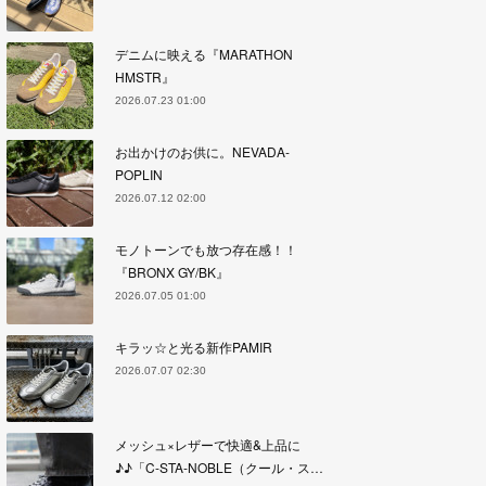
デニムに映える『MARATHON
HMSTR』
2026.07.23 01:00
お出かけのお供に。NEVADA-
POPLIN
2026.07.12 02:00
モノトーンでも放つ存在感！！
『BRONX GY/BK』
2026.07.05 01:00
キラッ☆と光る新作PAMIR
2026.07.07 02:30
メッシュ×レザーで快適&上品に
♪♪「C-STA-NOBLE（クール・ス…