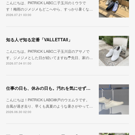
こんにちは、PATRICK LABO二子玉川のミウラで
す！梅雨のジメジメもどこへやら、すっかり暑くな…
2026.07.21 03:00
知る人ぞ知る定番「VALLETTAⅡ」
こんにちは。PATRICK LABO二子玉川店のアサノで
す。ジメジメとした日が続いてますね☂先日、家の…
2026.07.04 01:00
仕事の日も、休みの日も。汚れを気にせず毎日履ける『PUNCH-WP_WHT』
こんにちは！PATRICK LABO神戸のウエムラです。
台風が過ぎ去り、早くも真夏のような暑さがやって…
2026.06.30 02:00