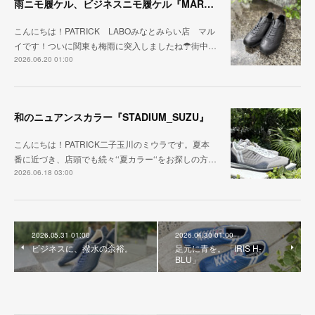
雨ニモ履ケル、ビジネスニモ履ケル『MARARAIN BLK』
こんにちは！PATRICK LABOみなとみらい店 マル
イです！ついに関東も梅雨に突入しましたね☂街中…
2026.06.20 01:00
和のニュアンスカラー『STADIUM_SUZU』
こんにちは！PATRICK二子玉川のミウラです。夏本
番に近づき、店頭でも続々‘‘夏カラー‘‘をお探しの方…
2026.06.18 03:00
2026.05.31 01:00
2026.04.30 01:00
ビジネスに、撥水の余裕。
足元に青を。「IRIS H-
BLU」