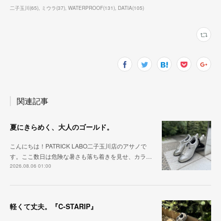
二子玉川
(
65
)
ミウラ
(
37
)
WATERPROOF
(
131
)
DATIA
(
105
)
関連記事
夏にきらめく、大人のゴールド。
こんにちは！PATRICK LABO二子玉川店のアサノで
す。ここ数日は危険な暑さも落ち着きを見せ、カラ…
2026.08.06 01:00
軽くて丈夫。『C-STARIP』